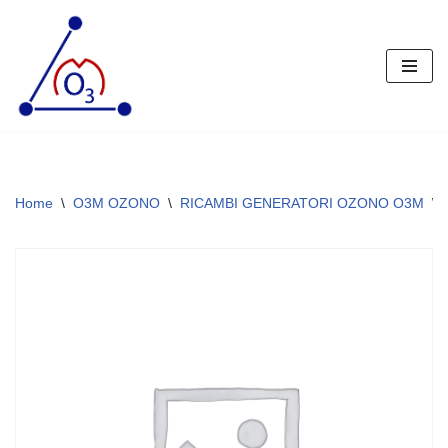
Vai
al
contenuto
Home
\
O3M OZONO
\
RICAMBI GENERATORI OZONO O3M
\