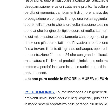
respiratorie, dolore muscolare a carico dell’orecchio e
desquamazione, eruzioni cutanee e prurito. Talvolta p
perdita di memoria, cambiamenti di umore, ansia, de
propagazione e contagio: Il fungo una volta raggiunta
spore nell’ambiente che a loro volta rilasciano tossin
sono anche l’origine del tipico odore di muffa. La muf
le cui micotossine sono altamente cancerogene, si p
rimozione più accreditati sono l’invasiva asportazione
fino a trovare il punto di ingresso dell’acqua, oppur
concentrazione 24 ore su 24 che con grande efficacia e
raschiatura o l’utilizzo di prodotti chimici sono solo
problema perché lasciano intatte le radici presenti in 
breve periodo.
L’ozono puro uccide le SPORE la MUFFA e i FUN
PSEUDOMONAS
,
Lo Pseudomonas è un genere di b
ambienti umidi, nelle acque e negli ospedali, può esser
in modo severo soprattutto nelle persone più deboli o