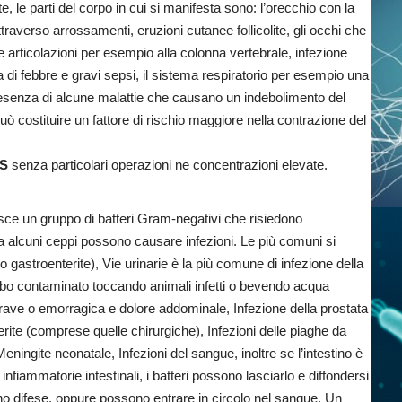
e parti del corpo in cui si manifesta sono: l’orecchio con la
attraverso arrossamenti, eruzioni cutanee follicolite, gli occhi che
e articolazioni per esempio alla colonna vertebrale, infezione
 di febbre e gravi sepsi, il sistema respiratorio per esempio una
 presenza di alcune malattie che causano un indebolimento del
uò costituire un fattore di rischio maggiore nella contrazione del
AS
senza particolari operazioni ne concentrazioni elevate.
nisce un gruppo di batteri Gram-negativi che risiedono
ia alcuni ceppi possono causare infezioni. Le più comuni si
gastroenterite), Vie urinarie è la più comune di infezione della
cibo contaminato toccando animali infetti o bevendo acqua
rave o emorragica e dolore addominale, Infezione della prostata
e ferite (comprese quelle chirurgiche), Infezioni delle piaghe da
Meningite neonatale, Infezioni del sangue, inoltre se l’intestino è
fiammatorie intestinali, i batteri possono lasciarlo e diffondersi
no difese, oppure possono entrare in circolo nel sangue. Un