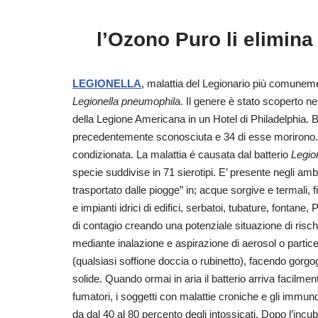
l’Ozono Puro li elimina
LEGIONELLA
, malattia del Legionario più comuneme
Legionella pneumophila
. Il genere è stato scoperto ne
della Legione Americana in un Hotel di Philadelphia.
precedentemente sconosciuta e 34 di esse morirono. La 
condizionata. La malattia é causata dal batterio
Legio
specie suddivise in 71 sierotipi. E’ presente negli ambi
trasportato dalle piogge” in; acque sorgive e termali, f
e impianti idrici di edifici, serbatoi, tubature, fontan
di contagio creando una potenziale situazione di risch
mediante inalazione e aspirazione di aerosol o parti
(qualsiasi soffione doccia o rubinetto), facendo gorgo
solide. Quando ormai in aria il batterio arriva facilmente
fumatori, i soggetti con malattie croniche e gli immunod
da dal 40 al 80 percento degli intossicati. Dopo l’incu