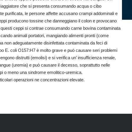
viaggiatore che si presenta consumando acqua o cibo
te purificata, le persone affette accusano crampi addominali e
ceppi producono tossine che danneggiano il colon e provocano
 a questi ceppi si contrae consumando carne bovina contaminata
ccando animali portatori, mangiando alimenti pronti (come
a non adeguatamente disinfettata contaminata da feci di
 ceppo E. coli O157:H7 è molto grave e può causare seri problemi
gono distrutti (emolisi) e si verifica un’ insufficienza renale,
ngue (uremia) e può causare il decesso, soprattutto nelle
uppi o meno una sindrome emolitico-uremica.
icolari operazioni ne concentrazioni elevate.