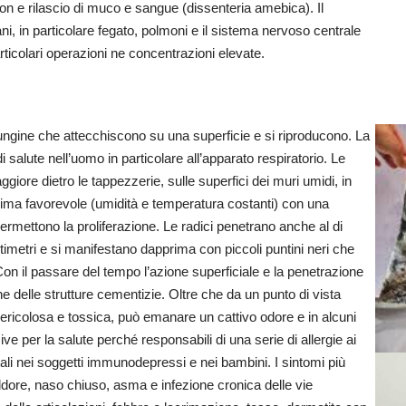
n e rilascio di muco e sangue (dissenteria amebica). Il
gani, in particolare fegato, polmoni e il sistema nervoso centrale
ticolari operazioni ne concentrazioni elevate.
fungine che attecchiscono su una superficie e si riproducono. La
alute nell’uomo in particolare all’apparato respiratorio. Le
iore dietro le tappezzerie, sulle superfici dei muri umidi, in
clima favorevole (umidità e temperatura costanti) con una
 permettono la proliferazione. Le radici penetrano anche al di
ntimetri e si manifestano dapprima con piccoli puntini neri che
n il passare del tempo l’azione superficiale e la penetrazione
ne delle strutture cementizie. Oltre che da un punto di vista
pericolosa e tossica, può emanare un cattivo odore e in alcuni
per la salute perché responsabili di una serie di allergie ai
tali nei soggetti immunodepressi e nei bambini. I sintomi più
eddore, naso chiuso, asma e infezione cronica delle vie