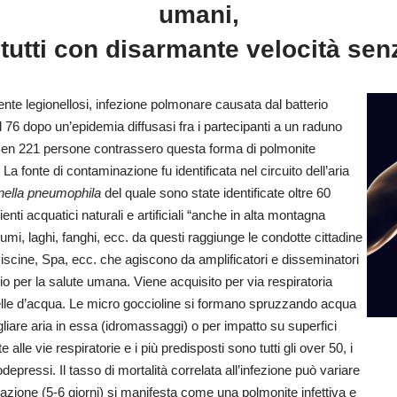
umani,
 tutti con disarmante velocità senz
nte legionellosi, infezione polmonare causata dal batterio
l 76 dopo un’epidemia diffusasi fra i partecipanti a un raduno
 Ben 221 persone contrassero questa forma di polmonite
fonte di contaminazione fu identificata nel circuito dell’aria
nella pneumophila
del quale sono state identificate oltre 60
enti acquatici naturali e artificiali “anche in alta montagna
iumi, laghi, fanghi, ecc. da questi raggiunge le condotte cittadine
e, Piscine, Spa, ecc. che agiscono da amplificatori e disseminatori
io per la salute umana. Viene acquisito per via respiratoria
celle d’acqua. Le micro goccioline si formano spruzzando acqua
gliare aria in essa (idromassaggi) o per impatto su superfici
 alle vie respiratorie e i più predisposti sono tutti gli over 50, i
epressi. Il tasso di mortalità correlata all’infezione può variare
bazione (5-6 giorni) si manifesta come una polmonite infettiva e