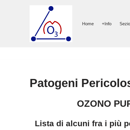
Vai
al
Home
+Info
Sezio
contenuto
Patogeni Pericolos
OZONO PUR
Lista di alcuni fra i più