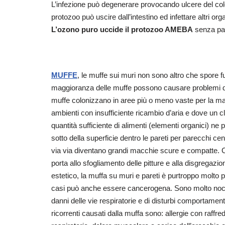
L’infezione può degenerare provocando ulcere del colo
protozoo può uscire dall’intestino ed infettare altri or
L’ozono puro uccide il protozoo AMEBA
senza par
MUFFE
, le muffe sui muri non sono altro che spore 
maggioranza delle muffe possono causare problemi di s
muffe colonizzano in aree più o meno vaste per la magg
ambienti con insufficiente ricambio d’aria e dove un 
quantità sufficiente di alimenti (elementi organici) ne
sotto della superficie dentro le pareti per parecchi ce
via via diventano grandi macchie scure e compatte. Co
porta allo sfogliamento delle pitture e alla disgregazio
estetico, la muffa su muri e pareti è purtroppo molto 
casi può anche essere cancerogena. Sono molto nocive 
danni delle vie respiratorie e di disturbi comportamen
ricorrenti causati dalla muffa sono: allergie con raffr