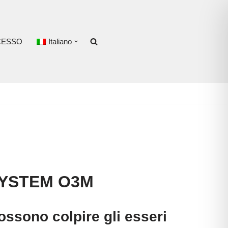
CESSO
Italiano
SYSTEM O3M
possono colpire gli esseri