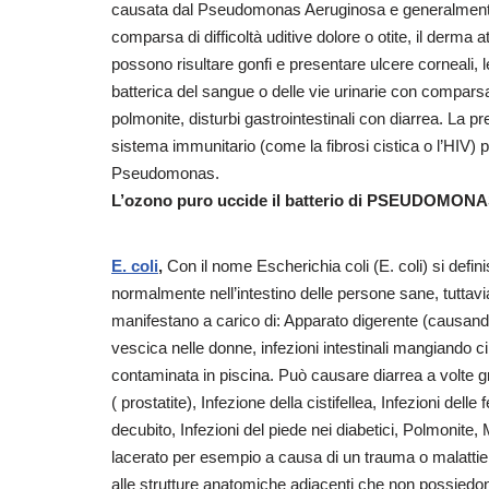
causata dal Pseudomonas Aeruginosa e generalmente, l
comparsa di difficoltà uditive dolore o otite, il derma 
possono risultare gonfi e presentare ulcere corneali, l
batterica del sangue o delle vie urinarie con comparsa
polmonite, disturbi gastrointestinali con diarrea. La
sistema immunitario (come la fibrosi cistica o l’HIV) p
Pseudomonas.
L’ozono puro uccide il batterio di PSEUDOMON
E. coli
,
Con il nome Escherichia coli (E. coli) si defi
normalmente nell’intestino delle persone sane, tuttav
manifestano a carico di: Apparato digerente (causando 
vescica nelle donne, infezioni intestinali mangiando 
contaminata in piscina. Può causare diarrea a volte g
( prostatite), Infezione della cistifellea, Infezioni dell
decubito, Infezioni del piede nei diabetici, Polmonite, 
lacerato per esempio a causa di un trauma o malattie in
alle strutture anatomiche adiacenti che non possiedo