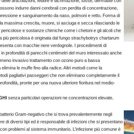
 delle articolazioni, febbre e lacrimazione, tosse, dermatite con
ossono indurre danni cerebrali con perdita di concentrazione,
pressione e sanguinamento da naso, polmoni e retto. Forma di
 la massima crescita, muore, si asciuga e secca rilasciando le
e pericolose e sostanze chimiche come i chetoni e gli alcoli che
fa più pericolosa è originata dal fungo strachybotrys chartarum
resenta con macchie nere verdognole. I procedimenti di
 in profondità di parecchi centimetri del muro interessato anche
e il meno invasivo trattamento con ozono puro a bassa
limina le muffe fino alla radice. Altri metodi come la
 metodi pagliativi passeggeri che non eliminano completamente il
profondità, pronte per una nuova ulteriore fioritura nel medio-
GHI
senza particolari operazioni ne concentrazioni elevate.
atterio Gram-negativo che si trova prevalentemente negli
e di diversi tipi ed è responsabile di infezioni che si presentano
 con problemi al sistema immunitario. L’infezione più comune è