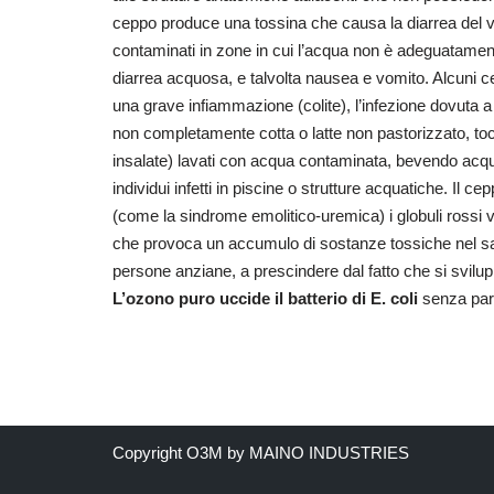
ceppo produce una tossina che causa la diarrea del 
contaminati in zone in cui l’acqua non è adeguatamen
diarrea acquosa, e talvolta nausea e vomito. Alcuni 
una grave infiammazione (colite), l’infezione dovuta
non completamente cotta o latte non pastorizzato, to
insalate) lavati con acqua contaminata, bevendo acqu
individui infetti in piscine o strutture acquatiche. Il
(come la sindrome emolitico-uremica) i globuli rossi ven
che provoca un accumulo di sostanze tossiche nel sa
persone anziane, a prescindere dal fatto che si svil
L’ozono puro uccide il batterio di E. coli
senza part
Copyright O3M by MAINO INDUSTRIES