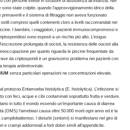
tto con persone infette in strutture di assistenza all’infanzia. Nel
ono state colpite, quando l’approvvigionamento idrico della
 primaverili e il sistema di filtraggio non aveva funzionato
ostili compresi quelli contenenti cloro a livelli raccomandati nei
iscine. I bambini, i viaggiatori, i pazienti immunocompromessi e
criptosporidiosi sono esposti a un rischio più alto. L’esiguo
escrezione prolungata di oocisti, la resistenza delle oocisti alla
i preoccupazione per quanto riguarda le piscine frequentate da
 grave da criptosporidi è un gravissimo problema nei pazienti con
 terapia antiretrovirale.
DIUM
senza particolari operazioni ne concentrazioni elevate.
al protozoo Entamoeba histolytica (E. histolytica). L’infezione si
tto con feci, acque e cibi contaminati soprattutto frutta e verdure.
ario in tutto il mondo essendo un’importante causa di diarrea
à (OMS) l’amebiasi causa oltre 50.000 morti ogni anno ed è la
a campilobatteriosi. I disturbi (sintomi) si manifestano nel giro di
i e crampi addominali a forti dolori simili all’appendicite.