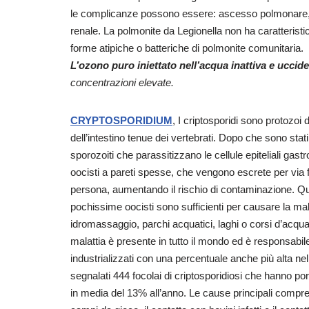
le complicanze possono essere: ascesso polmonare, e
renale. La polmonite da Legionella non ha caratteristi
forme atipiche o batteriche di polmonite comunitaria.
L’ozono puro iniettato nell’acqua inattiva e ucci
concentrazioni elevate.
CRYPTOSPORIDIUM
, I criptosporidi sono protozoi d
dell’intestino tenue dei vertebrati. Dopo che sono stati 
sporozoiti che parassitizzano le cellule epiteliali gastr
oocisti a pareti spesse, che vengono escrete per via 
persona, aumentando il rischio di contaminazione. Que
pochissime oocisti sono sufficienti per causare la mal
idromassaggio, parchi acquatici, laghi o corsi d’acqua 
malattia è presente in tutto il mondo ed è responsabile
industrializzati con una percentuale anche più alta ne
segnalati 444 focolai di criptosporidiosi che hanno p
in media del 13% all’anno. Le cause principali compre