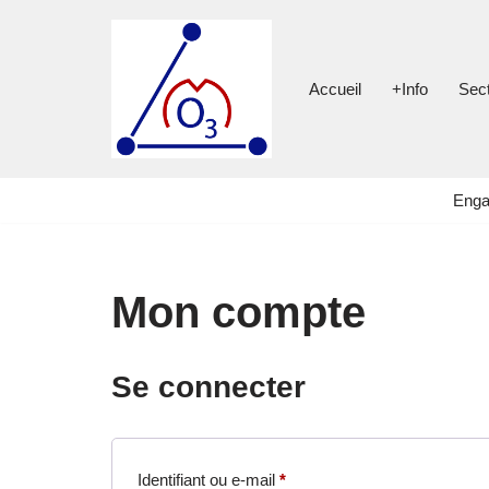
Aller
au
Accueil
+Info
Sec
contenu
Enga
Mon compte
Se connecter
Identifiant ou e-mail
*