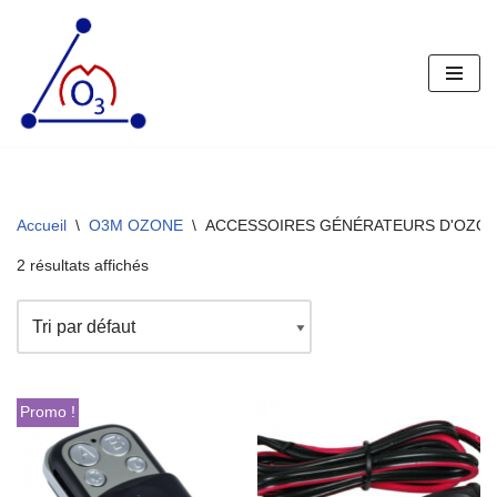
Aller
au
contenu
Accueil
\
O3M OZONE
\
ACCESSOIRES GÉNÉRATEURS D'OZO
2 résultats affichés
Promo !